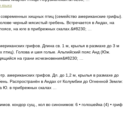
о языка
современных хищных птиц (семейство американские грифы).
голове черный мясистый гребень. Встречается в Андах, на
поясе, на юге в прибрежных скалах.&#8230; …
риканских грифов. Длина св. 1 м, крылья в размахе до 3 м
 птиц). Голова и шея голые. Альпийский пояс Анд (Юж.
дящийся на грани исчезновения&#8230; …
отр. американских грифов. Дл. до 1,2 м, крылья в размахе до
ебень. Распространён в Андах от Колумбии до Огненной Земли:
на Ю. в прибрежных скалах …
ов. кондор сущ., кол во синонимов: 6 • голошейка (4) • гриф