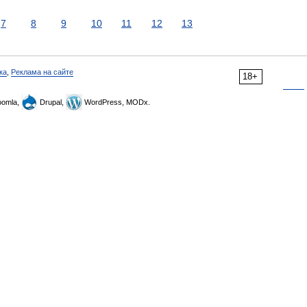
7
8
9
10
11
12
13
ка
,
Реклама на сайте
18+
omla,
Drupal,
WordPress, MODx.