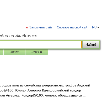
Запомнить сайт
Словарь на свой сайт
RU
едии на Академике
Найти!
Книги
Игры ⚽
 родов птиц из семейства американских грифов Андский
ондор&#160; Южная Америка Калифорнийский кондор
ерная Америка. Кондор&#160; монета, обращавшаяся …