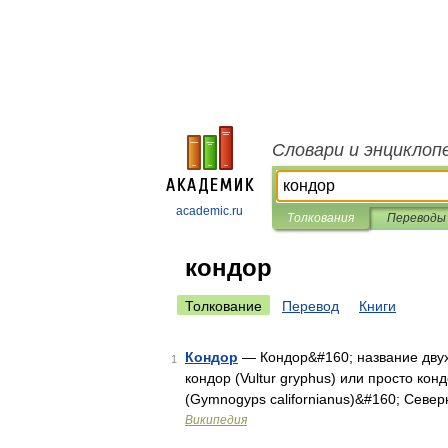
Словари и энциклоп
academic.ru
Толкования
Переводы
кондор
Толкование
Перевод
Книги
Кондор
— Кондор&#160; название двух
1
кондор (Vultur gryphus) или просто к
(Gymnogyps californianus)&#160; Сев
Википедия