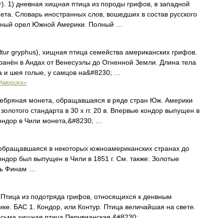
ur). 1) дневная хищная птица из породы грифов, в западной
ета. Словарь иностранных слов, вошедших в состав русского
орный орел Южной Америки. Полный …
ltur gryphus), хищная птица семейства американских грифов.
ранён в Андах от Венесуэлы до Огненной Земли. Длина тела
ва и шея голые, у самцов на&#8230; …
 Америка»
еребряная монета, обращавшаяся в ряде стран Юж. Америки
золотого стандарта в 30 х гг. 20 в. Впервые кондор выпущен в
кондор в Чили монета,&#8230; …
обращавшаяся в некоторых южноамериканских странах до
ндор был выпущен в Чили в 1851 г. См. также: Золотые
рь Финам …
. Птица из подотряда грифов, относящихся к денвным
е. БАС 1. Кондор, или Контур. Птица величайшая на свете.
, весьма хищная птица Перувианская.&#8230; …