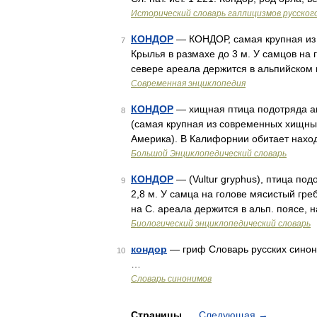
Исторический словарь галлицизмов русског
КОНДОР
— КОНДОР, самая крупная из 
7
Крылья в размахе до 3 м. У самцов на 
севере ареала держится в альпийском 
Современная энциклопедия
КОНДОР
— хищная птица подотряда аме
8
(самая крупная из современных хищных
Америка). В Калифорнии обитает нахо
Большой Энциклопедический словарь
КОНДОР
— (Vultur gryphus), птица под
9
2,8 м. У самца на голове мясистый гр
на С. ареала держится в альп. поясе, 
Биологический энциклопедический словарь
кондор
— гриф Словарь русских синоним
10
…
Словарь синонимов
Страницы
Следующая
→