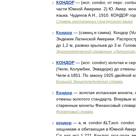
КОНДОР
— (исп. condor, от перс. cont
2
части Южной Америки. 2) Ю. Амер. мон
языка. Чудинов А.Н., 1910. КОНДОР г
Словарь иностранных слов русского языка
Кондор
— (самец и самка). Кондор (Vu
3
Эндемик Латинской Америки. Распрост
до 1,2 м, размах крыльев до 3 м. Голо
Энциклопедический справочник «Латинская
КОНДОР
— (исп. condor) золотая и с
4
(Чили, Колумбии, Эквадоре) до отмены 
Чили в 1851. По закону 1925 двойной 
Большой Энциклопедический словарь
Кондор
— золотая испанская монета, 
5
отмены золотого стандарта. Впервые ко
старинные монеты Финансовый слова
Финансовый словарь
кондор
— а, м. condor &LT;исп. condor
6
хищникам и обитающая в Южной Америк
Сл. нат. ист. 1 221. Кондор, род орла