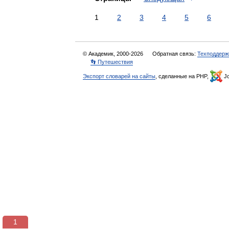
1
2
3
4
5
6
© Академик, 2000-2026
Обратная связь:
Техподдерж
👣 Путешествия
Экспорт словарей на сайты
, сделанные на PHP,
Jo